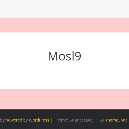
Mosl9
dly powered by WordPress
|
Theme: BusinessDeal
|
By
ThemeSpiral